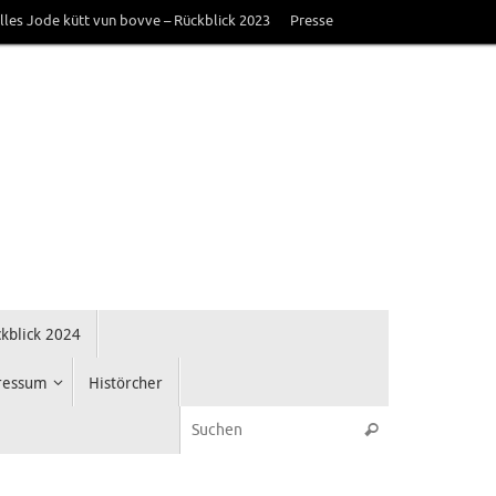
lles Jode kütt vun bovve – Rückblick 2023
Presse
kblick 2024
ressum
Histörcher
Suche nach:
Suchen