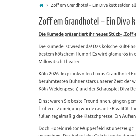
Startseite
Zoff em Grandhotel – Ein Diva kütt selden al
Zoff em Grandhotel – Ein Diva k
Die Kumede präsentiert ihr neues Stück- „Zoff 
Die Kumede ist wieder da! Das kölsche Kult-Ens
bestem kölschem Humor! Es wird glamurös in 
Millowitsch Theater.
Köln 2026: Im prunkvollen Luxus Grandhotel Exc
berühmtesten Bühnenstars unserer Zeit: der w
Köln-Weidenpesch) und der Schauspiel-Diva Be
Einst waren Sie beste Freundinnen, gingen ge
früherer Zuneigung wurde rasante Rivalität: Ihr
füllen regelmäßig die Klatschpresse. Ein Aufei
Doch Hoteldirektor Wupperfeld ist überzeugt: 