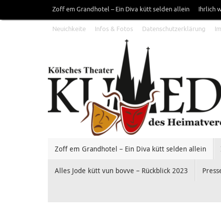
Zum
Zoff em Grandhotel – Ein Diva kütt selden allein
Ihrlich
Inhalt
Neuichkeite
Infos & Fotos
Datenschutzerklärung
I
springen
Zum
Zoff em Grandhotel – Ein Diva kütt selden allein
Inhalt
springen
Alles Jode kütt vun bovve – Rückblick 2023
Press