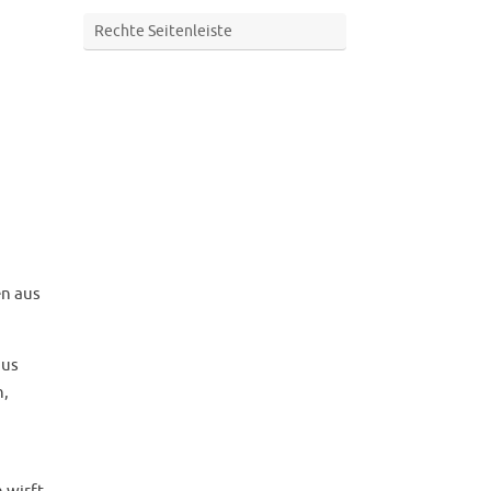
Rechte Seitenleiste
d
en aus
aus
n,