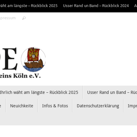
 wäht am längste – Rückblick 2025
Usser Rand un Band – Rückblick 2024
A
Suche
mpressum
Suchen
nach:
Ihrlich wäht am längste – Rückblick 2025
Usser Rand un Band – Rüc
e
Neuichkeite
Infos & Fotos
Datenschutzerklärung
Imp