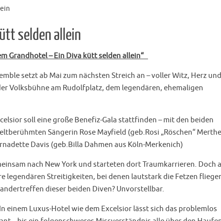
lein
ütt selden allein
em Grandhotel – Ein Diva kütt selden allein“
emble setzt ab Mai zum nächsten Streich an – voller Witz, Herz un
der Volksbühne am Rudolfplatz, dem legendären, ehemaligen
elsior soll eine große Benefiz-Gala stattfinden – mit den beiden
eltberühmten Sängerin Rose Mayfield (geb.Rosi „Röschen“ Merth
rnadette Davis (geb.Billa Dahmen aus Köln-Merkenich)
meinsam nach New York und starteten dort Traumkarrieren. Doch 
e legendären Streitigkeiten, bei denen lautstark die Fetzen fliege
nandertreffen dieser beiden Diven? Unvorstellbar.
In einem Luxus-Hotel wie dem Excelsior lässt sich das problemlos