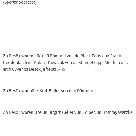
(Sportmoderator)
Zo Besök woren hück dä Bömmel vun de Bläck Fööss, un Frank
Reudenbach un Robert Kowalak vun dä Klüngelköpp. Mer han uns
ärch üvver dä Besök jefreut! 🎉👍
Zo Besök wor hück Kurt Feller von den Räubern
Zo Besök woren Ute un Birgitt Geller vun Colöer, un Tommy Watzke