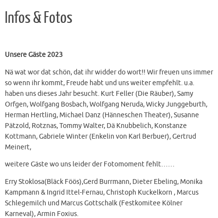
Infos & Fotos
Unsere Gäste 2023
Nä wat wor dat schön, dat ihr widder do wort!! Wir freuen uns immer
so wenn ihr kommt, Freude habt und uns weiter empfehlt. u.a.
haben uns dieses Jahr besucht. Kurt Feller (Die Räuber), Samy
Orfgen, Wolfgang Bosbach, Wolfgang Neruda, Wicky Junggeburth,
Herman Hertling, Michael Danz (Hänneschen Theater), Susanne
Pätzold, Rotznas, Tommy Walter, Dä Knubbelich, Konstanze
Kottmann, Gabriele Winter (Enkelin von Karl Berbuer), Gertrud
Meinert,
weitere Gäste wo uns leider der Fotomoment fehlt……
Erry Stoklosa(Bläck Föös),Gerd Burrmann, Dieter Ebeling, Monika
Kampmann & Ingrid Ittel-Fernau, Christoph Kuckelkorn , Marcus
Schlegemilch und Marcus Gottschalk (Festkomitee Kölner
Karneval), Armin Foxius.